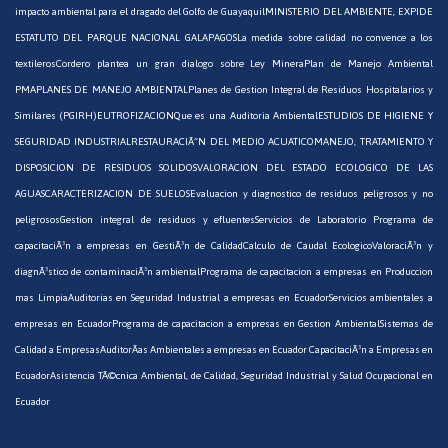
impacto ambiental para el dragado del Golfo de Guayaquil
MINISTERIO DEL AMBIENTE, EXPIDE
ESTATUTO DEL PARQUE NACIONAL GALAPAGOS
La medida sobre calidad no convence a los
textileros
Cordero plantea un gran dialogo sobre Ley Minera
Plan de Manejo Ambiental
PMA
PLANES DE MANEJO AMBIENTAL
Planes de Gestion Integral de Residuos Hospitalarios y
Similares (PGIRH)
EUTROFIZACION
Que es una Auditoria Ambiental
ESTUDIOS DE HIGIENE Y
SEGURIDAD INDUSTRIAL
RESTAURACIÃ“N DEL MEDIO ACUATICO
MANEJO, TRATAMIENTO Y
DISPOSICION DE RESIDUOS SOLIDOS
VALORACION DEL ESTADO ECOLOGICO DE LAS
AGUAS
CARACTERIZACION DE SUELOS
Evaluacion y diagnostico de residuos peligrosos y no
peligrosos
Gestion integral de residuos y efluentes
Servicios de Laboratorio
Programa de
capacitaciÃ³n a empresas en GestiÃ³n de Calidad
Calculo de Caudal Ecologico
ValoraciÃ³n y
diagnÃ³stico de contaminaciÃ³n ambiental
Programa de capacitacion a empresas en Produccion
mas Limpia
Auditorias en Seguridad Industrial a empresas en Ecuador
Servicios ambientales a
empresas en Ecuador
Programa de capacitacion a empresas en Gestion Ambiental
Sistemas de
Calidad a Empresas
AuditorÃ­as Ambientales a empresas en Ecuador
CapacitaciÃ³n a Empresas en
Ecuador
Asistencia TÃ©cnica Ambiental, de Calidad, Seguridad Industrial y Salud Ocupacional en
Ecuador